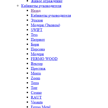
Живое ограждение
Кабинеты руководителя
Назад
Кабинеты руководителя
Эталон
Модерн (Эконом)
SWIFT
Tess
Патриот
Борн
Персона
Модерн
FERMO WOOD
Вектор
Престиж
Morris
Zoom
Terra
Torr
Cosmo
RAUT
Vasanta
Fermo Metal