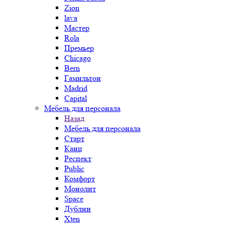
Zion
lava
Мастер
Rola
Премьер
Chicago
Bern
Гамильтон
Madrid
Capital
Мебель для персонала
Назад
Мебель для персонала
Старт
Канц
Респект
Public
Комфорт
Монолит
Space
Дублин
Xten