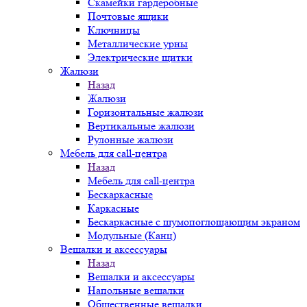
Скамейки гардеробные
Почтовые ящики
Ключницы
Металлические урны
Электрические щитки
Жалюзи
Назад
Жалюзи
Горизонтальные жалюзи
Вертикальные жалюзи
Рулонные жалюзи
Мебель для call-центра
Назад
Мебель для call-центра
Бескаркасные
Каркасные
Бескаркасные с шумопоглощающим экраном
Модульные (Канц)
Вешалки и аксессуары
Назад
Вешалки и аксессуары
Напольные вешалки
Общественные вешалки