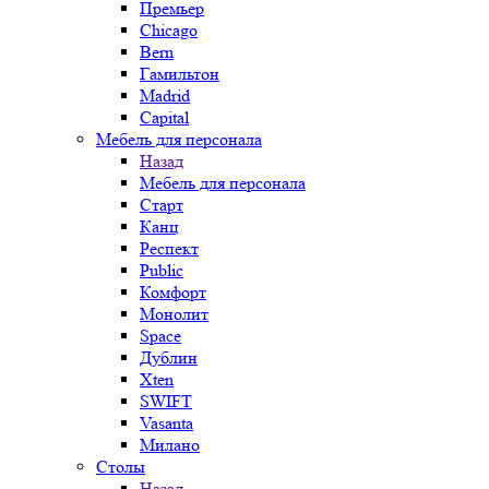
Премьер
Chicago
Bern
Гамильтон
Madrid
Capital
Мебель для персонала
Назад
Мебель для персонала
Старт
Канц
Респект
Public
Комфорт
Монолит
Space
Дублин
Xten
SWIFT
Vasanta
Милано
Столы
Назад