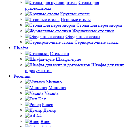
Столы для
руководителя
Круглые столы
Игровые столы
Столы для переговоров
Журнальные столики
Обеденные столы
Сервировочные столы
Шкафы
Стеллажи
Шкафы-купе
Шкафы для книг
и документов
Ресепшн
Милано
Монолит
Vasanta
Dex
Ровер
Дэмир
A4
Bonn