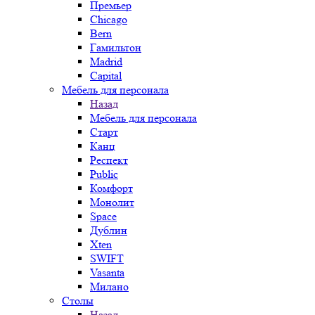
Премьер
Chicago
Bern
Гамильтон
Madrid
Capital
Мебель для персонала
Назад
Мебель для персонала
Старт
Канц
Респект
Public
Комфорт
Монолит
Space
Дублин
Xten
SWIFT
Vasanta
Милано
Столы
Назад