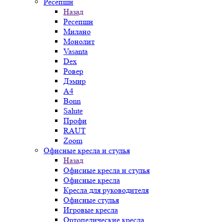
Ресепшн
Назад
Ресепшн
Милано
Монолит
Vasanta
Dex
Ровер
Дэмир
A4
Bonn
Salute
Профи
RAUT
Zoom
Офисные кресла и стулья
Назад
Офисные кресла и стулья
Офисные кресла
Кресла для руководителя
Офисные стулья
Игровые кресла
Ортопедические кресла