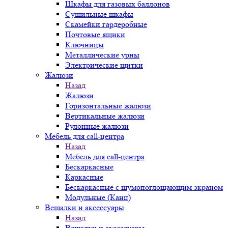
Шкафы для газовых баллонов
Сушильные шкафы
Скамейки гардеробные
Почтовые ящики
Ключницы
Металлические урны
Электрические щитки
Жалюзи
Назад
Жалюзи
Горизонтальные жалюзи
Вертикальные жалюзи
Рулонные жалюзи
Мебель для call-центра
Назад
Мебель для call-центра
Бескаркасные
Каркасные
Бескаркасные с шумопоглощающим экраном
Модульные (Канц)
Вешалки и аксессуары
Назад
Вешалки и аксессуары