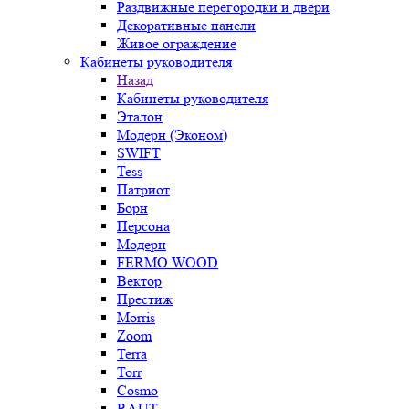
Раздвижные перегородки и двери
Декоративные панели
Живое ограждение
Кабинеты руководителя
Назад
Кабинеты руководителя
Эталон
Модерн (Эконом)
SWIFT
Tess
Патриот
Борн
Персона
Модерн
FERMO WOOD
Вектор
Престиж
Morris
Zoom
Terra
Torr
Cosmo
RAUT