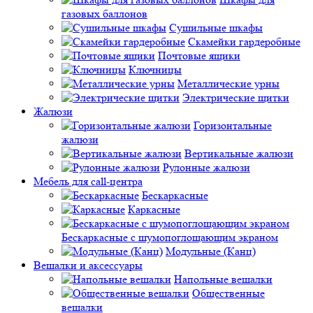
газовых баллонов
Сушильные шкафы
Скамейки гардеробные
Почтовые ящики
Ключницы
Металлические урны
Электрические щитки
Жалюзи
Горизонтальные
жалюзи
Вертикальные жалюзи
Рулонные жалюзи
Мебель для call-центра
Бескаркасные
Каркасные
Бескаркасные с шумопоглощающим экраном
Модульные (Канц)
Вешалки и аксессуары
Напольные вешалки
Общественные
вешалки