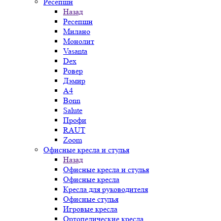
Ресепшн
Назад
Ресепшн
Милано
Монолит
Vasanta
Dex
Ровер
Дэмир
A4
Bonn
Salute
Профи
RAUT
Zoom
Офисные кресла и стулья
Назад
Офисные кресла и стулья
Офисные кресла
Кресла для руководителя
Офисные стулья
Игровые кресла
Ортопедические кресла