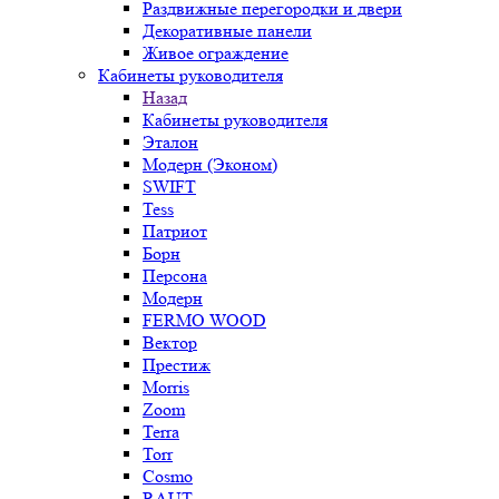
Раздвижные перегородки и двери
Декоративные панели
Живое ограждение
Кабинеты руководителя
Назад
Кабинеты руководителя
Эталон
Модерн (Эконом)
SWIFT
Tess
Патриот
Борн
Персона
Модерн
FERMO WOOD
Вектор
Престиж
Morris
Zoom
Terra
Torr
Cosmo
RAUT