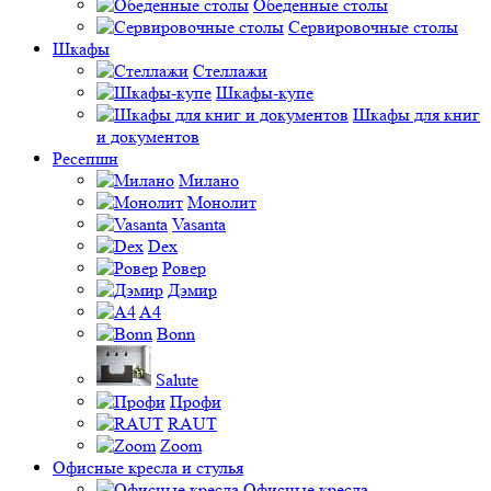
Обеденные столы
Сервировочные столы
Шкафы
Стеллажи
Шкафы-купе
Шкафы для книг
и документов
Ресепшн
Милано
Монолит
Vasanta
Dex
Ровер
Дэмир
A4
Bonn
Salute
Профи
RAUT
Zoom
Офисные кресла и стулья
Офисные кресла