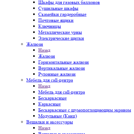
Шкафы для газовых баллонов
Сушильные шкафы
Скамейки гардеробные
Почтовые ящики
Ключницы
Металлические урны
Электрические щитки
Жалюзи
Назад
Жалюзи
Горизонтальные жалюзи
Вертикальные жалюзи
Рулонные жалюзи
Мебель для call-центра
Назад
Мебель для call-центра
Бескаркасные
Каркасные
Бескаркасные с шумопоглощающим экраном
Модульные (Канц)
Вешалки и аксессуары
Назад
Вешалки и аксессуары