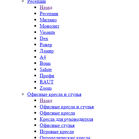
Ресепшн
Назад
Ресепшн
Милано
Монолит
Vasanta
Dex
Ровер
Дэмир
A4
Bonn
Salute
Профи
RAUT
Zoom
Офисные кресла и стулья
Назад
Офисные кресла и стулья
Офисные кресла
Кресла для руководителя
Офисные стулья
Игровые кресла
Ортопедические кресла