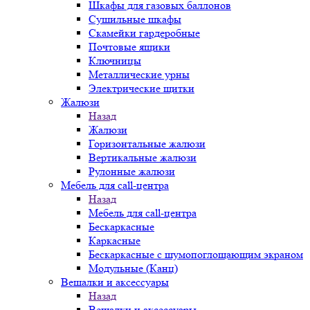
Шкафы для газовых баллонов
Сушильные шкафы
Скамейки гардеробные
Почтовые ящики
Ключницы
Металлические урны
Электрические щитки
Жалюзи
Назад
Жалюзи
Горизонтальные жалюзи
Вертикальные жалюзи
Рулонные жалюзи
Мебель для call-центра
Назад
Мебель для call-центра
Бескаркасные
Каркасные
Бескаркасные с шумопоглощающим экраном
Модульные (Канц)
Вешалки и аксессуары
Назад
Вешалки и аксессуары