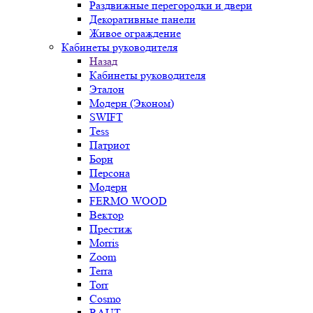
Раздвижные перегородки и двери
Декоративные панели
Живое ограждение
Кабинеты руководителя
Назад
Кабинеты руководителя
Эталон
Модерн (Эконом)
SWIFT
Tess
Патриот
Борн
Персона
Модерн
FERMO WOOD
Вектор
Престиж
Morris
Zoom
Terra
Torr
Cosmo
RAUT