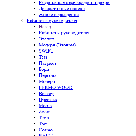
Раздвижные перегородки и двери
Декоративные панели
Живое ограждение
Кабинеты руководителя
Назад
Кабинеты руководителя
Эталон
Модерн (Эконом)
SWIFT
Tess
Патриот
Борн
Персона
Модерн
FERMO WOOD
Вектор
Престиж
Morris
Zoom
Terra
Torr
Cosmo
RAUT