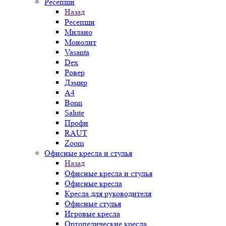
Ресепшн
Назад
Ресепшн
Милано
Монолит
Vasanta
Dex
Ровер
Дэмир
A4
Bonn
Salute
Профи
RAUT
Zoom
Офисные кресла и стулья
Назад
Офисные кресла и стулья
Офисные кресла
Кресла для руководителя
Офисные стулья
Игровые кресла
Ортопедические кресла