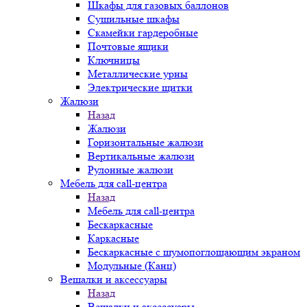
Шкафы для газовых баллонов
Сушильные шкафы
Скамейки гардеробные
Почтовые ящики
Ключницы
Металлические урны
Электрические щитки
Жалюзи
Назад
Жалюзи
Горизонтальные жалюзи
Вертикальные жалюзи
Рулонные жалюзи
Мебель для call-центра
Назад
Мебель для call-центра
Бескаркасные
Каркасные
Бескаркасные с шумопоглощающим экраном
Модульные (Канц)
Вешалки и аксессуары
Назад
Вешалки и аксессуары