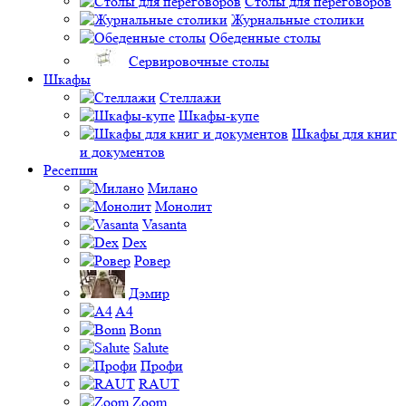
Столы для переговоров
Журнальные столики
Обеденные столы
Сервировочные столы
Шкафы
Стеллажи
Шкафы-купе
Шкафы для книг
и документов
Ресепшн
Милано
Монолит
Vasanta
Dex
Ровер
Дэмир
A4
Bonn
Salute
Профи
RAUT
Zoom