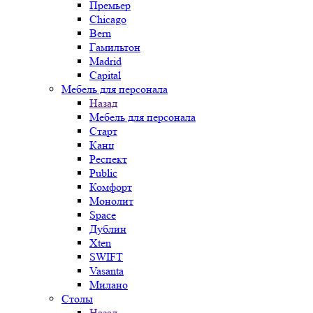
Премьер
Chicago
Bern
Гамильтон
Madrid
Capital
Мебель для персонала
Назад
Мебель для персонала
Старт
Канц
Респект
Public
Комфорт
Монолит
Space
Дублин
Xten
SWIFT
Vasanta
Милано
Столы
Назад