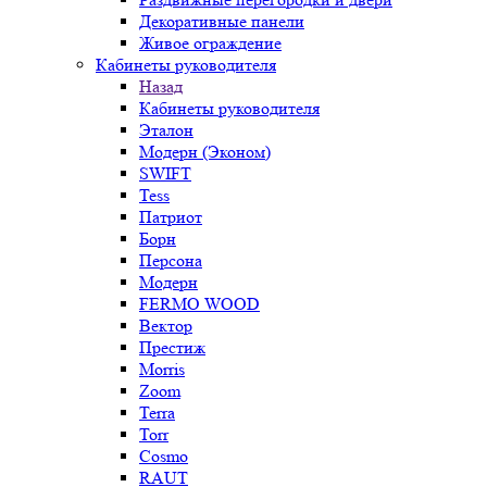
Декоративные панели
Живое ограждение
Кабинеты руководителя
Назад
Кабинеты руководителя
Эталон
Модерн (Эконом)
SWIFT
Tess
Патриот
Борн
Персона
Модерн
FERMO WOOD
Вектор
Престиж
Morris
Zoom
Terra
Torr
Cosmo
RAUT