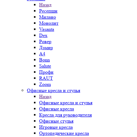
Назад
Ресепшн
Милано
Монолит
Vasanta
Dex
Ровер
Дэмир
A4
Bonn
Salute
Профи
RAUT
Zoom
Офисные кресла и стулья
Назад
Офисные кресла и стулья
Офисные кресла
Кресла для руководителя
Офисные стулья
Игровые кресла
Ортопедические кресла