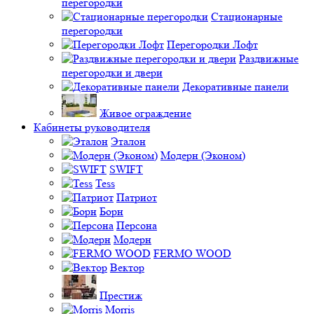
перегородки
Стационарные
перегородки
Перегородки Лофт
Раздвижные
перегородки и двери
Декоративные панели
Живое ограждение
Кабинеты руководителя
Эталон
Модерн (Эконом)
SWIFT
Tess
Патриот
Борн
Персона
Модерн
FERMO WOOD
Вектор
Престиж
Morris