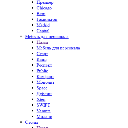
Премьер
Chicago
Bern
Гамильтон
Madrid
Capital
Мебель для персонала
Назад
Мебель для персонала
Старт
Канц
Респект
Public
Комфорт
Монолит
Space
Дублин
Xten
SWIFT
Vasanta
Милано
Столы
Назад