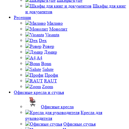
Шкафы-купе
Шкафы для книг
и документов
Ресепшн
Милано
Монолит
Vasanta
Dex
Ровер
Дэмир
A4
Bonn
Salute
Профи
RAUT
Zoom
Офисные кресла и стулья
Офисные кресла
Кресла для
руководителя
Офисные стулья