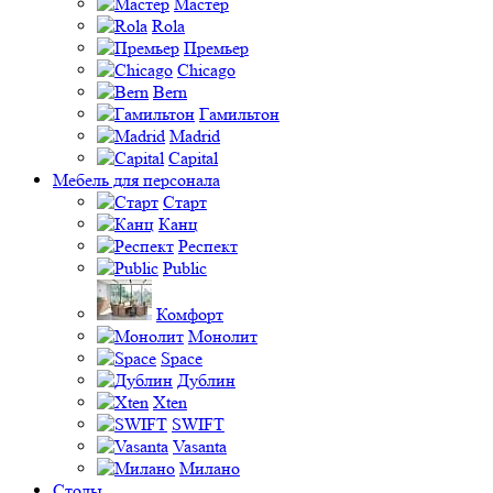
Мастер
Rola
Премьер
Chicago
Bern
Гамильтон
Madrid
Capital
Мебель для персонала
Старт
Канц
Респект
Public
Комфорт
Монолит
Space
Дублин
Xten
SWIFT
Vasanta
Милано
Столы