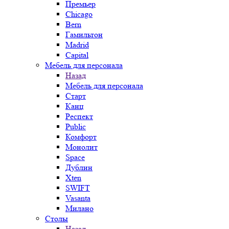
Премьер
Chicago
Bern
Гамильтон
Madrid
Capital
Мебель для персонала
Назад
Мебель для персонала
Старт
Канц
Респект
Public
Комфорт
Монолит
Space
Дублин
Xten
SWIFT
Vasanta
Милано
Столы
Назад