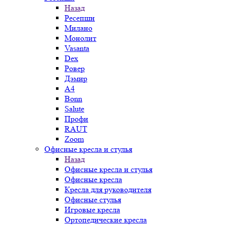
Назад
Ресепшн
Милано
Монолит
Vasanta
Dex
Ровер
Дэмир
A4
Bonn
Salute
Профи
RAUT
Zoom
Офисные кресла и стулья
Назад
Офисные кресла и стулья
Офисные кресла
Кресла для руководителя
Офисные стулья
Игровые кресла
Ортопедические кресла