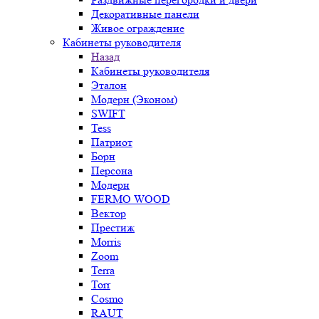
Декоративные панели
Живое ограждение
Кабинеты руководителя
Назад
Кабинеты руководителя
Эталон
Модерн (Эконом)
SWIFT
Tess
Патриот
Борн
Персона
Модерн
FERMO WOOD
Вектор
Престиж
Morris
Zoom
Terra
Torr
Cosmo
RAUT