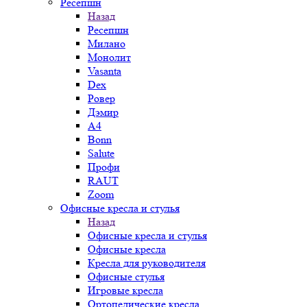
Ресепшн
Назад
Ресепшн
Милано
Монолит
Vasanta
Dex
Ровер
Дэмир
A4
Bonn
Salute
Профи
RAUT
Zoom
Офисные кресла и стулья
Назад
Офисные кресла и стулья
Офисные кресла
Кресла для руководителя
Офисные стулья
Игровые кресла
Ортопедические кресла