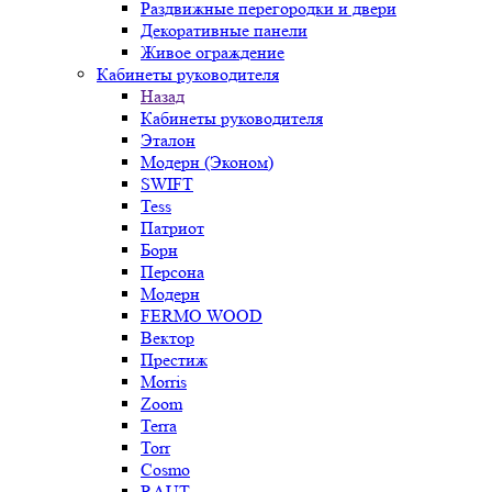
Раздвижные перегородки и двери
Декоративные панели
Живое ограждение
Кабинеты руководителя
Назад
Кабинеты руководителя
Эталон
Модерн (Эконом)
SWIFT
Tess
Патриот
Борн
Персона
Модерн
FERMO WOOD
Вектор
Престиж
Morris
Zoom
Terra
Torr
Cosmo
RAUT