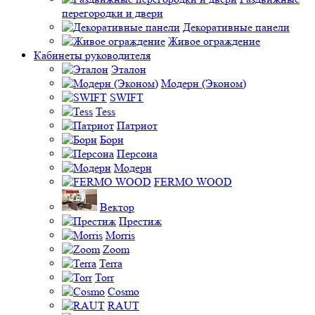
перегородки и двери
Декоративные панели
Живое ограждение
Кабинеты руководителя
Эталон
Модерн (Эконом)
SWIFT
Tess
Патриот
Борн
Персона
Модерн
FERMO WOOD
Вектор
Престиж
Morris
Zoom
Terra
Torr
Cosmo
RAUT