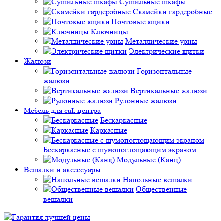
Сушильные шкафы
Скамейки гардеробные
Почтовые ящики
Ключницы
Металлические урны
Электрические щитки
Жалюзи
Горизонтальные
жалюзи
Вертикальные жалюзи
Рулонные жалюзи
Мебель для call-центра
Бескаркасные
Каркасные
Бескаркасные с шумопоглощающим экраном
Модульные (Канц)
Вешалки и аксессуары
Напольные вешалки
Общественные
вешалки