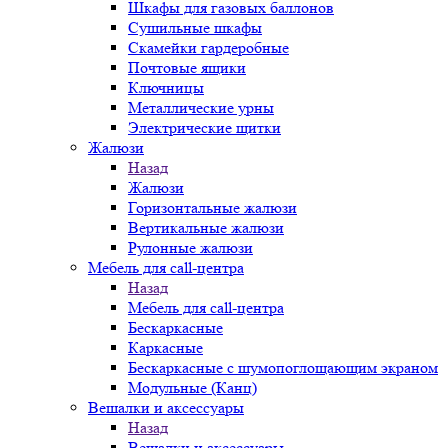
Шкафы для газовых баллонов
Сушильные шкафы
Скамейки гардеробные
Почтовые ящики
Ключницы
Металлические урны
Электрические щитки
Жалюзи
Назад
Жалюзи
Горизонтальные жалюзи
Вертикальные жалюзи
Рулонные жалюзи
Мебель для call-центра
Назад
Мебель для call-центра
Бескаркасные
Каркасные
Бескаркасные с шумопоглощающим экраном
Модульные (Канц)
Вешалки и аксессуары
Назад
Вешалки и аксессуары