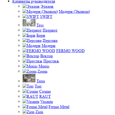
Кабинеты руководителя
Эталон
Модерн (Эконом)
SWIFT
Tess
Патриот
Борн
Персона
Модерн
FERMO WOOD
Вектор
Престиж
Morris
Zoom
Terra
Torr
Cosmo
RAUT
Vasanta
Fermo Metal
Zion