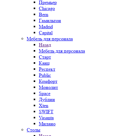
Премьер
Chicago
Bern
Гамильтон
Madrid
Capital
Мебель для персонала
Назад
Мебель для персонала
Старт
Канц
Респект
Public
Комфорт
Монолит
Space
Дублин
Xten
SWIFT
Vasanta
Милано
Столы
Назад