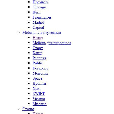
Премьер
Chicago
Bern
Гамильтон
Madrid
Capital
Мебель для персонала
Назад
Мебель для персонала
Старт
Канц
Респект
Public
Комфорт
Монолит
Space
Дублин
Xten
SWIFT
Vasanta
Милано
Столы
Назад