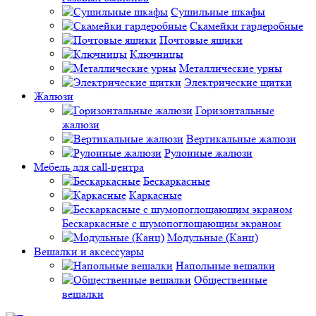
Сушильные шкафы
Скамейки гардеробные
Почтовые ящики
Ключницы
Металлические урны
Электрические щитки
Жалюзи
Горизонтальные
жалюзи
Вертикальные жалюзи
Рулонные жалюзи
Мебель для call-центра
Бескаркасные
Каркасные
Бескаркасные с шумопоглощающим экраном
Модульные (Канц)
Вешалки и аксессуары
Напольные вешалки
Общественные
вешалки