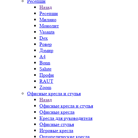
Ресепшн
Назад
Ресепшн
Милано
Монолит
Vasanta
Dex
Ровер
Дэмир
A4
Bonn
Salute
Профи
RAUT
Zoom
Офисные кресла и стулья
Назад
Офисные кресла и стулья
Офисные кресла
Кресла для руководителя
Офисные стулья
Игровые кресла
Ортопедические кресла