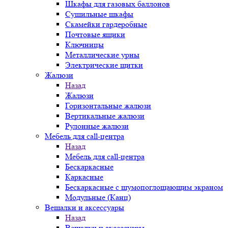
Шкафы для газовых баллонов
Сушильные шкафы
Скамейки гардеробные
Почтовые ящики
Ключницы
Металлические урны
Электрические щитки
Жалюзи
Назад
Жалюзи
Горизонтальные жалюзи
Вертикальные жалюзи
Рулонные жалюзи
Мебель для call-центра
Назад
Мебель для call-центра
Бескаркасные
Каркасные
Бескаркасные с шумопоглощающим экраном
Модульные (Канц)
Вешалки и аксессуары
Назад
Вешалки и аксессуары