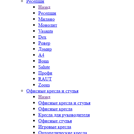
Ресепшн
Назад
Ресепшн
Милано
Монолит
Vasanta
Dex
Ровер
Дэмир
A4
Bonn
Salute
Профи
RAUT
Zoom
Офисные кресла и стулья
Назад
Офисные кресла и стулья
Офисные кресла
Кресла для руководителя
Офисные стулья
Игровые кресла
Ортопедические кресла