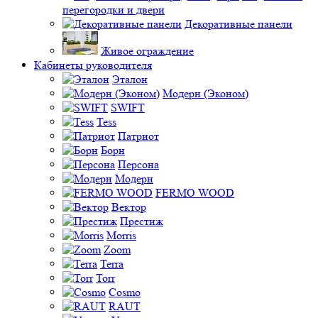
перегородки и двери
Декоративные панели
Живое ограждение
Кабинеты руководителя
Эталон
Модерн (Эконом)
SWIFT
Tess
Патриот
Борн
Персона
Модерн
FERMO WOOD
Вектор
Престиж
Morris
Zoom
Terra
Torr
Cosmo
RAUT