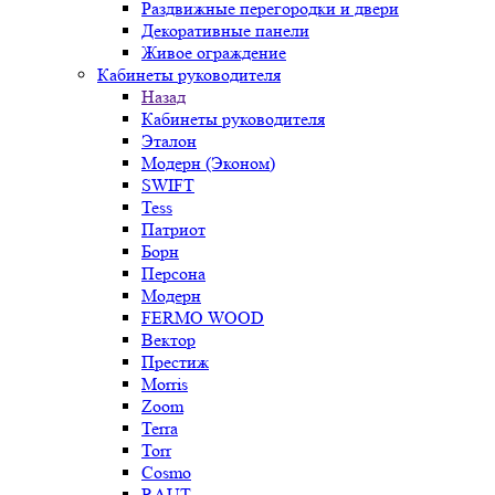
Раздвижные перегородки и двери
Декоративные панели
Живое ограждение
Кабинеты руководителя
Назад
Кабинеты руководителя
Эталон
Модерн (Эконом)
SWIFT
Tess
Патриот
Борн
Персона
Модерн
FERMO WOOD
Вектор
Престиж
Morris
Zoom
Terra
Torr
Cosmo
RAUT