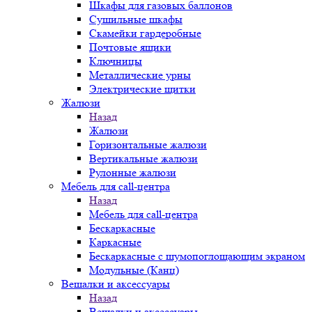
Шкафы для газовых баллонов
Сушильные шкафы
Скамейки гардеробные
Почтовые ящики
Ключницы
Металлические урны
Электрические щитки
Жалюзи
Назад
Жалюзи
Горизонтальные жалюзи
Вертикальные жалюзи
Рулонные жалюзи
Мебель для call-центра
Назад
Мебель для call-центра
Бескаркасные
Каркасные
Бескаркасные с шумопоглощающим экраном
Модульные (Канц)
Вешалки и аксессуары
Назад
Вешалки и аксессуары